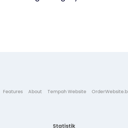
Features
About
Tempah Website
OrderWebsite.b
Statistik