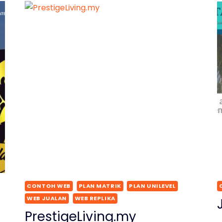
CONTOH WEB
PLAN MATRIK
PLAN UNILEVEL
WEB JUALAN
WEB REPLIKA
PrestigeLiving.my