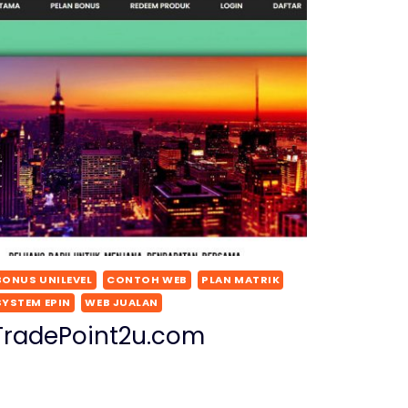
BONUS UNILEVEL
CONTOH WEB
PLAN MATRIK
SYSTEM EPIN
WEB JUALAN
TradePoint2u.com