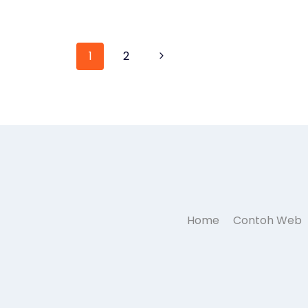
1
2
Home
Contoh Web