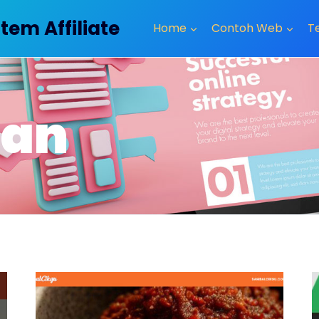
em Affiliate
Home
Contoh Web
T
lan